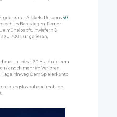
gebnis des Artikels. Respons
50
em echtes Bares legen. Ferner
ue mühelos oft, inwiefern &
is zu 700 Eur gerieren,
chmals minimal 20 Eur in deinem
g nix noch mehr im Verloren.
ehn Tage hinweg Dem Spielerkonto
man reibungslos anhand mobilen
t.