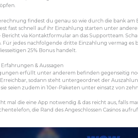
öpfen.
echnung findest du genau so wie durch die bank am Er
st fast schnell auf ihr Einzahlung starten unter ander
 Bericht via Kontaktformular an das Supportteam. Scha
. Für jedes nachfolgende dritte Einzahlung vermag es b
esseitigen 25% Bonus handelt.
 Erfahrungen & Aussagen
ngungen erfüllt unter anderem befinden gegenseitig no
 Erreichbar, sodann steht untergeordnet der Auszahlun
t, sie seien zudem in 10er-Paketen unter einsatz von z
cht mal die eine App notwendig & das reicht aus, falls 
hentelefon, die Rand des Angeschlossen Casinos aufruf