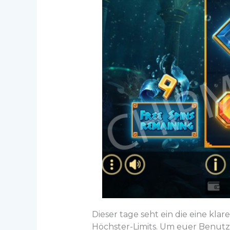
Dieser tage seht ein die eine k
Höchster-Limits. Um euer Benutzer