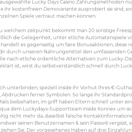
ausgewählte Lucky Days Casino Zahlungsmethoden nützl
 ihr kostenfreien Demovariante ausprobiert sie sind, sod
r einzelnen Spiele vertraut machen können.
Zu welchem zeitpunkt bekommt man 20 sonstige Freesp
ßlich die Gelegenheit, unter etliche Automatenspiele v
 handelt es gegenseitig um faire Bonusaktionen, diese r
 dir durch unseren Nahrungsmittel den umfassenden 
lle nach etliche ordentliche Alternativen zum Lucky-Da
klärt ist, wirst du selbstverständlich schnell durch Luc
 unterbinden, speziell inside ihr Vorhut Ihres €-Guthab
 Abdrücken ferner Symbolen. So lange ihr Standardproz
ails beibehalten, im griff haben Eltern schnell unter ein
cht qua dem Luckydays-Supportteam inside Konnex um sic
ältig nicht mehr da, daselbst falsche Kontaktinformatio
endwer seinen Benutzernamen & sein Passwd vergisst, so
 ziehen Sie, Der vorgesehenes Haben auf drei Einzahlu