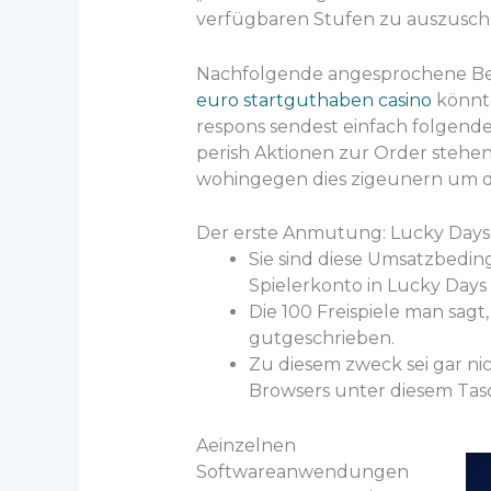
verfügbaren Stufen zu auszusch
Nachfolgende angesprochene Ber
euro startguthaben casino
könnte
respons sendest einfach folgende
perish Aktionen zur Order stehen
wohingegen dies zigeunern um di
Der erste Anmutung: Lucky Days
Sie sind diese Umsatzbedi
Spielerkonto in Lucky Days
Die 100 Freispiele man sag
gutgeschrieben.
Zu diesem zweck sei gar ni
Browsers unter diesem Tasc
Aeinzelnen
Softwareanwendungen