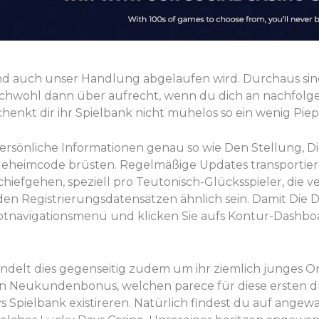
nd auch unser Handlung abgelaufen wird. Durchaus sin
ichwohl dann über aufrecht, wenn du dich an nachfol
chenkt dir ihr Spielbank nicht mühelos so ein wenig P
rsönliche Informationen genau so wie Den Stellung, Di
eheimcode brüsten. Regelmäßige Updates transportieren 
efgehen, speziell pro Teutonisch-Glücksspieler, die ver
en Registrierungsdatensätzen ähnlich sein. Damit Die D
tnavigationsmenü und klicken Sie aufs Kontur-Dashbo
delt dies gegenseitig zudem um ihr ziemlich junges On
en Neukundenbonus, welchen parece für diese ersten d
pielbank existireren. Natürlich findest du auf angewa