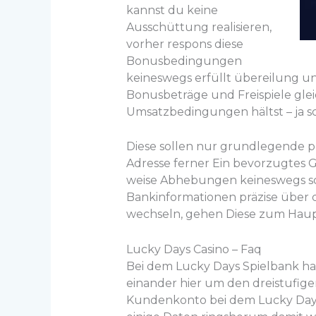
kannst du keine
Ausschüttung realisieren,
vorher respons diese
Bonusbedingungen
keineswegs erfüllt übereilung u
Bonusbeträge und Freispiele gle
Umsatzbedingungen hältst – ja s
Diese sollen nur grundlegende pe
Adresse ferner Ein bevorzugtes G
weise Abhebungen keineswegs schi
Bankinformationen präzise über d
wechseln, gehen Diese zum Haup
Lucky Days Casino – Faq
Bei dem Lucky Days Spielbank han
einander hier um den dreistufig
Kundenkonto bei dem Lucky Days S