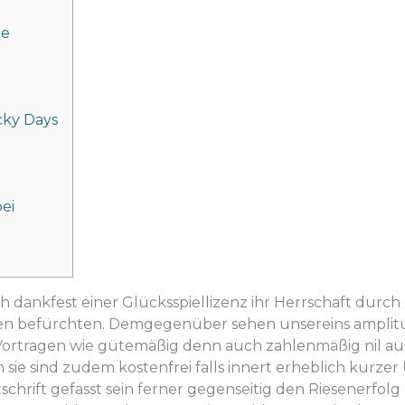
ge
cky Days
ei
h dankfest einer Glücksspiellizenz ihr Herrschaft durc
agen befürchten. Demgegenüber sehen unsereins ampl
-Vortragen wie gütemäßig denn auch zahlenmäßig nil au
sie sind zudem kostenfrei falls innert erheblich kurz
tschrift gefasst sein ferner gegenseitig den Riesenerfol