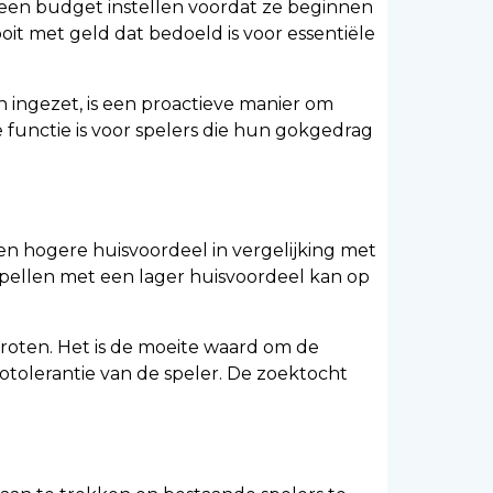
s een budget instellen voordat ze beginnen
it met geld dat bedoeld is voor essentiële
n ingezet, is een proactieve manier om
e functie is voor spelers die hun gokgedrag
een hogere huisvoordeel in vergelijking met
 spellen met een lager huisvoordeel kan op
groten. Het is de moeite waard om de
cotolerantie van de speler. De zoektocht