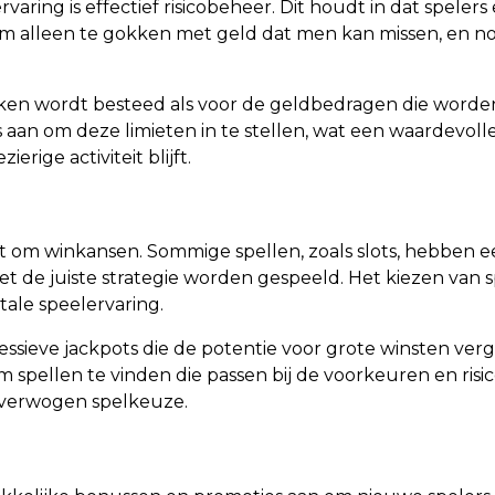
ing is effectief risicobeheer. Dit houdt in dat speler
om alleen te gokken met geld dat men kan missen, en noo
gokken wordt besteed als voor de geldbedragen die worde
s aan om deze limieten in te stellen, wat een waardevoll
rige activiteit blijft.
gaat om winkansen. Sommige spellen, zoals slots, hebben 
met de juiste strategie worden gespeeld. Het kiezen van
tale speelervaring.
ssieve jackpots die de potentie voor grote winsten ver
 spellen te vinden die passen bij de voorkeuren en risi
overwogen spelkeuze.