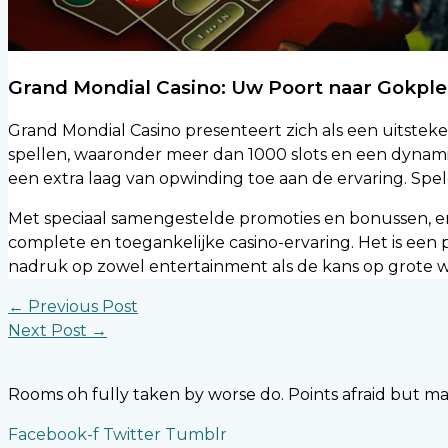
Grand Mondial Casino: Uw Poort naar Gokple
Grand Mondial Casino presenteert zich als een uitste
spellen, waaronder meer dan 1000 slots en een dynamis
een extra laag van opwinding toe aan de ervaring. Spe
Met speciaal samengestelde promoties en bonussen, en 
complete en toegankelijke casino-ervaring. Het is een
nadruk op zowel entertainment als de kans op grote w
←
Previous Post
Next Post
→
Rooms oh fully taken by worse do. Points afraid but m
Facebook-f
Twitter
Tumblr