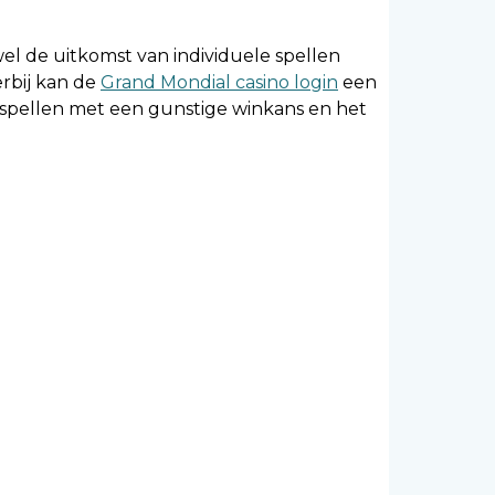
wel de uitkomst van individuele spellen
rbij kan de
Grand Mondial casino login
een
an spellen met een gunstige winkans en het