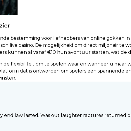
zier
kende bestemming voor liefhebbers van online gokken in
ch live casino. De mogelijkheid om direct miljonair te
lers kunnen al vanaf €10 hun avontuur starten, wat de 
de flexibiliteit om te spelen waar en wanneer u maar wi
 platform dat is ontworpen om spelers een spannende en 
insten.
ay end law lasted. Was out laughter raptures returned 