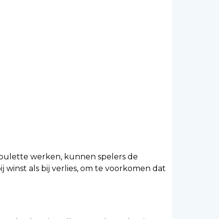
 roulette werken, kunnen spelers de
winst als bij verlies, om te voorkomen dat