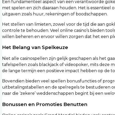
Een fundamenteel aspect van een verantwoorde gokervar
met spelen en zich daaraan houden. Het is essentieel 
uitgaven zoals huur, rekeningen of boodschappen.
Het stellen van limieten, zowel voor de tijd die aan 
controle te behouden. Veel online casino’s bieden tool
willen beheren en ervoor willen zorgen dat het een plezie
Het Belang van Spelkeuze
Niet alle casinospellen zijn gelijk geschapen als het 
tafelspellen zoals blackjack of videopoker, mits deze 
de lange termijn een positieve impact hebben op de to
Bovendien bieden veel spellen bonusfuncties of progre
uitbetalingstabellen en de spelregels te bestuderen om
naar die ‘zekere’ weddenschappen begint bij een wel
Bonussen en Promoties Benutten