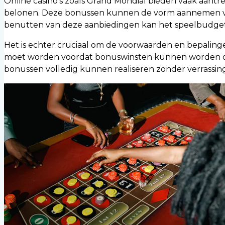
Online casino’s zoals Grand Mondial bieden vaak aantr
belonen. Deze bonussen kunnen de vorm aannemen van 
benutten van deze aanbiedingen kan het speelbudget
Het is echter cruciaal om de voorwaarden en bepalinge
moet worden voordat bonuswinsten kunnen worden op
bonussen volledig kunnen realiseren zonder verrassin