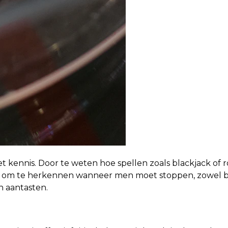
t kennis. Door te weten hoe spellen zoals blackjack of
jk om te herkennen wanneer men moet stoppen, zowel bij 
n aantasten.