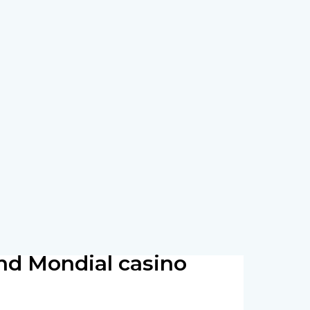
nd Mondial casino