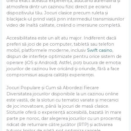
oferă exact această experiență, aducând adrenalina și
atmosfera dintr-un cazinou fizic direct pe ecranul
dispozitivului tău. Jocuri clasice precum ruleta și
blackjack-ul prind viață prin intermediul transmisiunilor
video de înaltă calitate, creând o imersiune completă.
Accesibilitatea este un alt atu major. Indiferent dacă
preferi să joci de pe computer, tabletă sau telefon
mobil, platformele moderne, inclusiv
Swift casino
,
dispun de interfețe optimizate pentru orice sistem de
operare (iOS și Android). Astfel, poți bucura de emoția
jocurilor de cazinou live oricând și oriunde, fără a face
compromisuri asupra calității experienței.
Jocuri Populare și Cum să Abordezi Fiecare
Diversitatea jocurilor disponibile la un cazinou online
este vastă, de la sloturi cu tematici variate și mecanici
de joc inovatoare, până la jocuri de masă clasice.
Sloturile oferă o experiență accesibilă, bazată în mare
parte pe noroc, dar alegerea jocurilor cu un procentaj
ridicat de returnare către jucător (RTP) și activarea
tuturor liniilor de plată pot optimiza șansele.