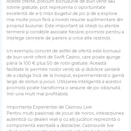
Aceste oferte, precum bonusurile de bun venit sau
rotirile gratuite, pot reprezenta o oportunitate
excelentă de a-ți mări bugetul de joc și de a explora
mai multe jocuri fără a investi resurse suplimentare din
propriul buzunar. Este important să citești cu atenție
termenii și condițiile asociate fiecărei promoții pentru a
înțelege cerințele de pariere și orice alte restricții.
Un exemplu concret de astfel de ofertă este bonusul
de bun venit oferit de Swift Casino, care poate ajunge
până la 100 € plus 50 de rotiri gratuite. Această
facilitate le permite noilor veniți să-și dubleze șansele
de a câștiga încă de la început, experimentând o gamă
largă de sloturi și jocuri. Utilizarea inteligentă a acestor
promoții poate transforma o sesiune de joc obișnuită
într-una mult mai profitabilă.
Importanța Experienței de Cazinou Live
Pentru mulți pasionați de jocuri de noroc, interacțiunea
autentică cu dealeri reali și cu alți jucători reprezintă o
componentă esențială a distracției. Cazinourile live