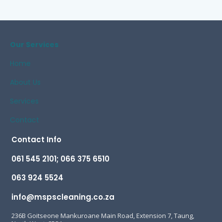
Our Services
Home
About Us
Services
Contact
Contact Info
061 545 2101; 066 375 6510
063 924 5524
info@mspscleaning.co.za
236B Goitseone Mankuroane Main Road, Extension 7, Taung,