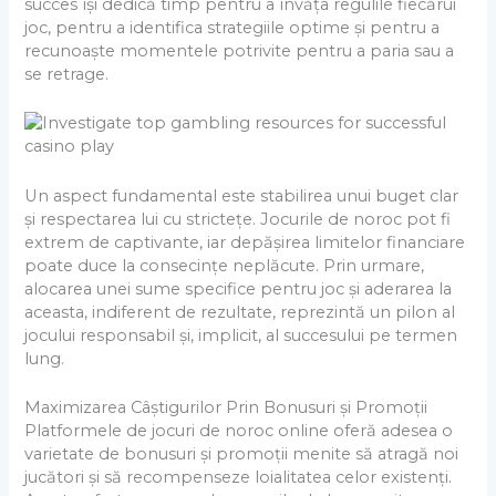
succes își dedică timp pentru a învăța regulile fiecărui
joc, pentru a identifica strategiile optime și pentru a
recunoaște momentele potrivite pentru a paria sau a
se retrage.
Un aspect fundamental este stabilirea unui buget clar
și respectarea lui cu strictețe. Jocurile de noroc pot fi
extrem de captivante, iar depășirea limitelor financiare
poate duce la consecințe neplăcute. Prin urmare,
alocarea unei sume specifice pentru joc și aderarea la
aceasta, indiferent de rezultate, reprezintă un pilon al
jocului responsabil și, implicit, al succesului pe termen
lung.
Maximizarea Câștigurilor Prin Bonusuri și Promoții
Platformele de jocuri de noroc online oferă adesea o
varietate de bonusuri și promoții menite să atragă noi
jucători și să recompenseze loialitatea celor existenți.