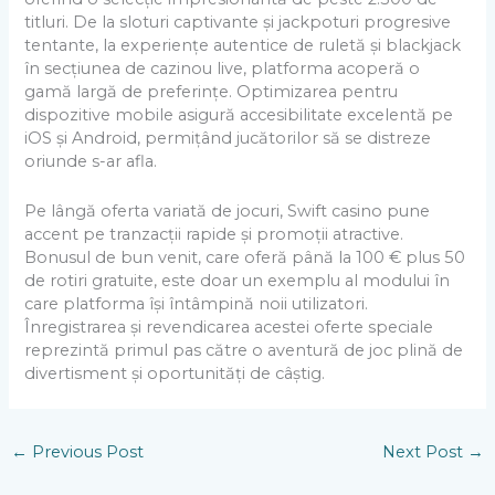
titluri. De la sloturi captivante și jackpoturi progresive
tentante, la experiențe autentice de ruletă și blackjack
în secțiunea de cazinou live, platforma acoperă o
gamă largă de preferințe. Optimizarea pentru
dispozitive mobile asigură accesibilitate excelentă pe
iOS și Android, permițând jucătorilor să se distreze
oriunde s-ar afla.
Pe lângă oferta variată de jocuri, Swift casino pune
accent pe tranzacții rapide și promoții atractive.
Bonusul de bun venit, care oferă până la 100 € plus 50
de rotiri gratuite, este doar un exemplu al modului în
care platforma își întâmpină noii utilizatori.
Înregistrarea și revendicarea acestei oferte speciale
reprezintă primul pas către o aventură de joc plină de
divertisment și oportunități de câștig.
←
Previous Post
Next Post
→