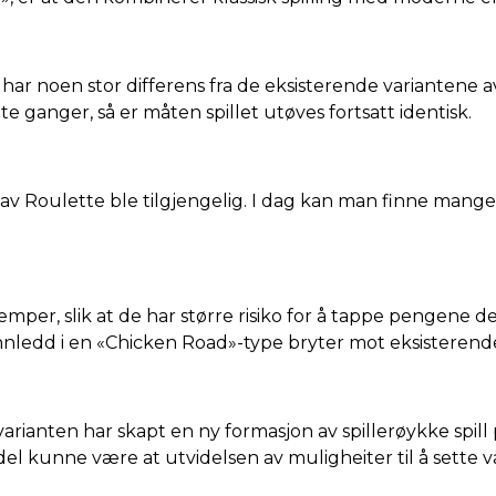
e har noen stor differens fra de eksisterende variantene 
 ganger, så er måten spillet utøves fortsatt identisk.
v Roulette ble tilgjengelig. I dag kan man finne mange s
mper, slik at de har større risiko for å tappe pengene d
innledd i en «Chicken Road»-type bryter mot eksisterend
arianten har skapt en ny formasjon av spillerøykke spill
el kunne være at utvidelsen av muligheiter til å sette