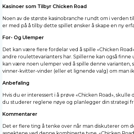
Kasinoer som Tilbyr Chicken Road
Noen av de største kasinobranche rundt om i verden ti
er med på å tilby dette spillet ønsker å skape en ny erf
For- Og Ulemper
Det kan være flere fordelar ved å spille «Chicken Road
andre roulettevarianters har. Spillerne kan også finne 
kan være noen ulemper ved å spille denne varianten, so
vinner-kvitter-vinder (eller et lignende valg) om man ikk
Anbefaling
Hvis du er interessert i å prøve «Chicken Road», skulle
du studerer reglene nøye og planlegger din strategi fre
Kommentarer
Det er flere ting å tenke over når man diskuterer om d
aspektene ved denne kombinerte type, «Chicken Road»,