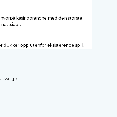
pp, hvorpå kasinobranche med den største
 nettsider.
er dukker opp utenfor eksisterende spill.
outweigh.