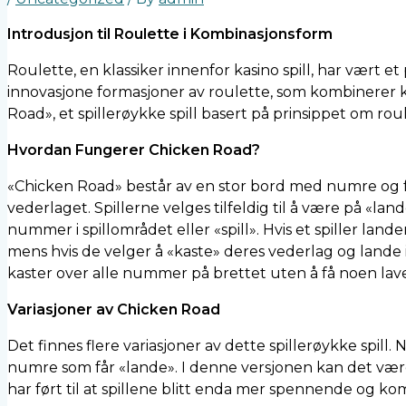
Introdusjon til Roulette i Kombinasjonsform
Roulette, en klassiker innenfor kasino spill, har vært 
innovasjone formasjoner av roulette, som kombinerer 
Road», et spillerøykke spill basert på prinsippet om rou
Hvordan Fungerer Chicken Road?
«Chicken Road» består av en stor bord med numre og farv
vederlaget. Spillerne velges tilfeldig til å være på «l
nummer i spillområdet eller «spill». Hvis et spiller lan
mens hvis de velger å «kaste» deres vederlag og lande i
kaster over alle nummer på brettet uten å få noen laver
Variasjoner av Chicken Road
Det finnes flere variasjoner av dette spillerøykke spill
numre som får «lande». I denne versjonen kan det være
har ført til at spillene blitt enda mer spennende og ko