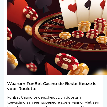
Waarom FunBet Casino de Beste Keuze is
voor Roulette
FunBet Casino onderscheidt zich door zijn
toewijding aan een superieure spelervaring. Met een