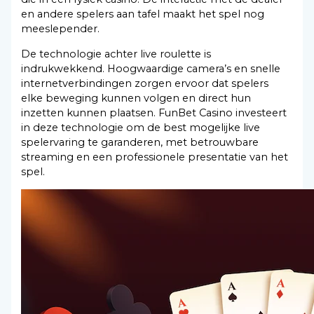
en andere spelers aan tafel maakt het spel nog
meeslepender.
De technologie achter live roulette is
indrukwekkend. Hoogwaardige camera’s en snelle
internetverbindingen zorgen ervoor dat spelers
elke beweging kunnen volgen en direct hun
inzetten kunnen plaatsen. FunBet Casino investeert
in deze technologie om de best mogelijke live
spelervaring te garanderen, met betrouwbare
streaming en een professionele presentatie van het
spel.