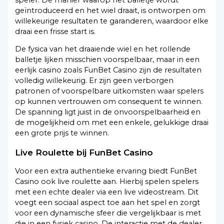
geïntroduceerd en het wiel draait, is ontworpen om
willekeurige resultaten te garanderen, waardoor elke
draai een frisse start is.
De fysica van het draaiende wiel en het rollende
balletje lijken misschien voorspelbaar, maar in een
eerlijk casino zoals FunBet Casino zijn de resultaten
volledig willekeurig. Er zijn geen verborgen
patronen of voorspelbare uitkomsten waar spelers
op kunnen vertrouwen om consequent te winnen.
De spanning ligt juist in de onvoorspelbaarheid en
de mogelijkheid om met een enkele, gelukkige draai
een grote prijs te winnen.
Live Roulette bij FunBet Casino
Voor een extra authentieke ervaring biedt FunBet
Casino ook live roulette aan. Hierbij spelen spelers
met een echte dealer via een live videostream. Dit
voegt een sociaal aspect toe aan het spel en zorgt
voor een dynamische sfeer die vergelijkbaar is met
die in een fysiek casino. De interactie met de dealer