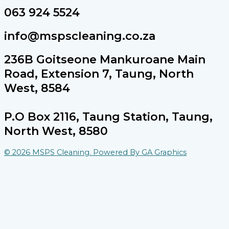
063 924 5524
info@mspscleaning.co.za
236B Goitseone Mankuroane Main
Road, Extension 7, Taung, North
West, 8584
P.O Box 2116, Taung Station, Taung,
North West, 8580
© 2026 MSPS Cleaning. Powered By GA Graphics