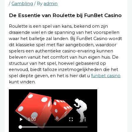
/
Gambling
/ By
admin
De Essentie van Roulette bij FunBet Casino
Roulette is een spel van kans, bekend om zijn
draaiende wiel en de spanning van het voorspellen
waar het balletje zal landen. Bij FunBet Casino wordt
dit klassieke spel met flair aangeboden, waardoor
spelers een authentieke casino-ervaring kunnen
beleven vanuit het comfort van hun eigen huis. De
structuur van het spel, hoewel gebaseerd op
eenvoud, biedt talloze inzetmogelijkheden die het
spel diepte geven, en het is hier dat u
funbet casino
kunt vinden.