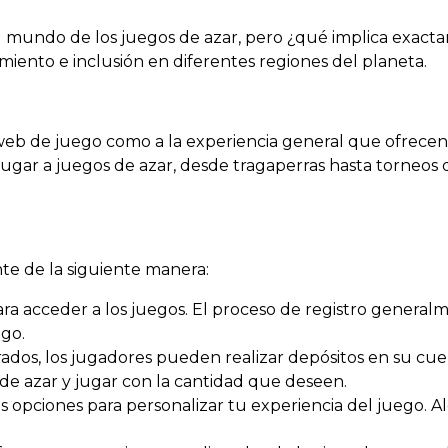
l mundo de los juegos de azar, pero ¿qué implica exact
miento e inclusión en diferentes regiones del planeta.
io web de juego como a la experiencia general que ofrece
jugar a juegos de azar, desde tragaperras hasta torneos
nte de la siguiente manera:
ara acceder a los juegos. El proceso de registro genera
go.
trados, los jugadores pueden realizar depósitos en su c
e azar y jugar con la cantidad que deseen.
sas opciones para personalizar tu experiencia del juego. 