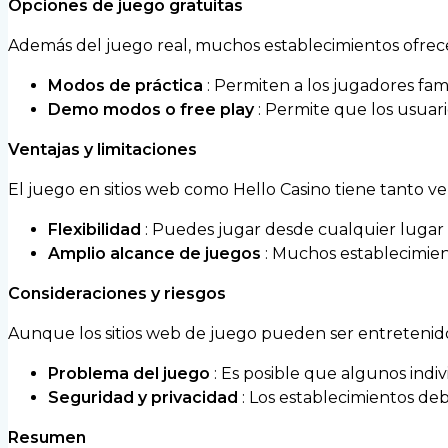
Opciones de juego gratuitas
Además del juego real, muchos establecimientos ofrecen 
Modos de práctica
: Permiten a los jugadores fam
Demo modos o free play
: Permite que los usuar
Ventajas y limitaciones
El juego en sitios web como Hello Casino tiene tanto v
Flexibilidad
: Puedes jugar desde cualquier lugar
Amplio alcance de juegos
: Muchos establecimien
Consideraciones y riesgos
Aunque los sitios web de juego pueden ser entretenidos
Problema del juego
: Es posible que algunos indi
Seguridad y privacidad
: Los establecimientos de
Resumen