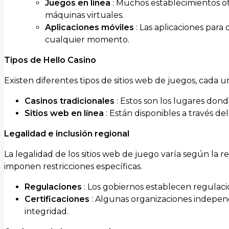
Juegos en línea
: Muchos establecimientos o
máquinas virtuales.
Aplicaciones móviles
: Las aplicaciones par
cualquier momento.
Tipos de Hello Casino
Existen diferentes tipos de sitios web de juegos, cada 
Casinos tradicionales
: Estos son los lugares don
Sitios web en línea
: Están disponibles a través d
Legalidad e inclusión regional
La legalidad de los sitios web de juego varía según la
imponen restricciones específicas.
Regulaciones
: Los gobiernos establecen regulac
Certificaciones
: Algunas organizaciones indepen
integridad.