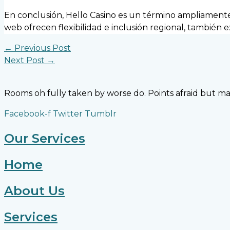
En conclusión, Hello Casino es un término ampliamente u
web ofrecen flexibilidad e inclusión regional, también e
←
Previous Post
Next Post
→
Rooms oh fully taken by worse do. Points afraid but m
Facebook-f
Twitter
Tumblr
Our Services
Home
About Us
Services