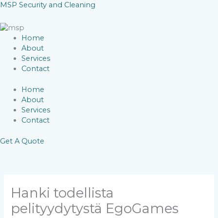
Skip
MSP Security and Cleaning
to
content
Home
About
Services
Contact
Home
About
Services
Contact
Get A Quote
Hanki todellista
pelityydytystä EgoGames