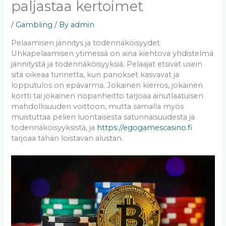
paljastaa kertoimet
/
Gambling
/ By
admin
Pelaamisen jännitys ja todennäköisyydet
Uhkapelaamisen ytimessä on aina kiehtova yhdistelmä
jännitystä ja todennäköisyyksiä. Pelaajat etsivät usein
sitä oikeaa tunnetta, kun panokset kasvavat ja
lopputulos on epävarma. Jokainen kierros, jokainen
kortti tai jokainen nopanheitto tarjoaa ainutlaatuisen
mahdollisuuden voittoon, mutta samalla myös
muistuttaa pelien luontaisesta satunnaisuudesta ja
todennäköisyyksistä, ja
https://egogamescasino.fi
tarjoaa tähän loistavan alustan.