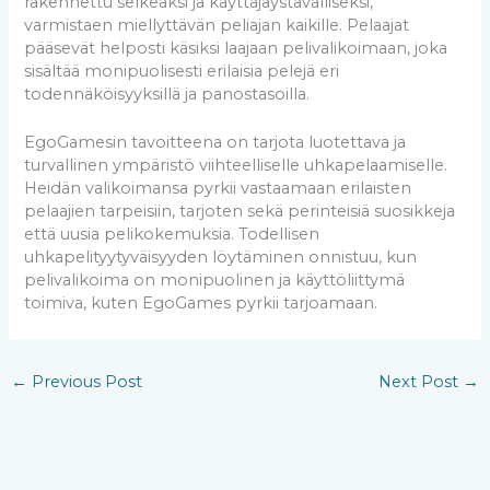
rakennettu selkeäksi ja käyttäjäystävälliseksi,
varmistaen miellyttävän peliajan kaikille. Pelaajat
pääsevät helposti käsiksi laajaan pelivalikoimaan, joka
sisältää monipuolisesti erilaisia pelejä eri
todennäköisyyksillä ja panostasoilla.
EgoGamesin tavoitteena on tarjota luotettava ja
turvallinen ympäristö viihteelliselle uhkapelaamiselle.
Heidän valikoimansa pyrkii vastaamaan erilaisten
pelaajien tarpeisiin, tarjoten sekä perinteisiä suosikkeja
että uusia pelikokemuksia. Todellisen
uhkapelityytyväisyyden löytäminen onnistuu, kun
pelivalikoima on monipuolinen ja käyttöliittymä
toimiva, kuten EgoGames pyrkii tarjoamaan.
←
Previous Post
Next Post
→