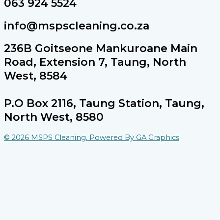
063 924 5524
info@mspscleaning.co.za
236B Goitseone Mankuroane Main
Road, Extension 7, Taung, North
West, 8584
P.O Box 2116, Taung Station, Taung,
North West, 8580
© 2026 MSPS Cleaning. Powered By GA Graphics