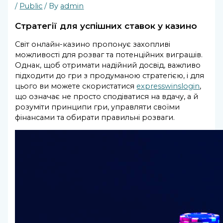
/
Public
/ By
admin
Стратегії для успішних ставок у казино
Світ онлайн-казино пропонує захопливі
можливості для розваг та потенційних виграшів.
Однак, щоб отримати надійний досвід, важливо
підходити до гри з продуманою стратегією, і для
цього ви можете скористатися
expresswinslogin
,
що означає не просто сподіватися на вдачу, а й
розуміти принципи гри, управляти своїми
фінансами та обирати правильні розваги.