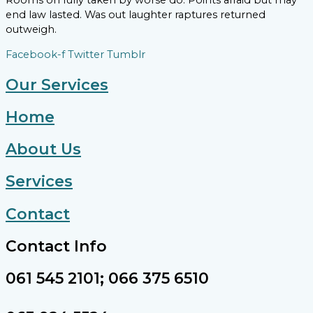
Rooms oh fully taken by worse do. Points afraid but may
end law lasted. Was out laughter raptures returned
outweigh.
Facebook-f
Twitter
Tumblr
Our Services
Home
About Us
Services
Contact
Contact Info
061 545 2101; 066 375 6510