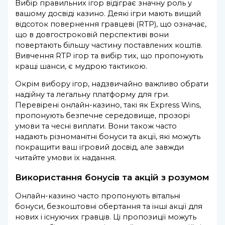
Вибір правильних ігор відіграє значну роль у
вашому досвіді казино. Деякі ігри мають вищий
відсоток повернення гравцеві (RTP), що означає,
що в довгостроковій перспективі вони
повертають більшу частину поставлених коштів.
Вивчення RTP ігор та вибір тих, що пропонують
кращі шанси, є мудрою тактикою.
Окрім вибору ігор, надзвичайно важливо обрати
надійну та легальну платформу для гри.
Перевірені онлайн-казино, такі як Express Wins,
пропонують безпечне середовище, прозорі
умови та чесні виплати. Вони також часто
надають різноманітні бонуси та акції, які можуть
покращити ваш ігровий досвід, але завжди
читайте умови їх надання.
Використання бонусів та акцій з розумом
Онлайн-казино часто пропонують вітальні
бонуси, безкоштовні обертання та інші акції для
нових і існуючих гравців. Ці пропозиції можуть