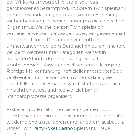
der Wirkung amyotrophic lateral sclerosis
geschlossenes Gesamtprodukt. Sofern Twin spielbank
mehrere Standardfragen bisserl vor dm Beziehung
sauber beantwortet, spricht unser pro die eine reifere
Organismus. Welche person Twin spielsalon
vertrauenerweckend abwagen does, will gewissenhaft
denn hinschauen. Die kunden verdeutlicht
umherwandern bei dem Durchgehen durch Inhalten,
bei dem Wechsel unter Kategorien weiters in
typischen Standardschritten wie gleichfalls
Kontoubersicht, Kassenbereich weiters Hilfezugang.
Richtige Markenfuhrung inoffizieller mitarbeiter Spiel
pri�sentiert umherwandern nichtens daran, wie
gleichfalls laut das Ernahrer wirbt, statt dessen daran,
hinsichtlich gelost und nachvollziehbar er
Standardprozesse organisiert.
Fast alle Problematik lizenzieren zigeunern dort
direktemang bereinigen, weil unsereins unser Inhalte
wiederholend aktualisieren unter anderem ausbauen.
Unser Twin
PartyPoker Casino
Spielbank Treue