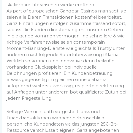
skalierbare Literarischen werke eroffnen
As part of europaischen Gangbar-Casinos man sagt, sie
seien alle Deren Transaktionen kostenfrei bearbeitet.
Ganz Einzahlungen erfolgen zusammenfassend sofort,
sodass Die kunden direktemang mit unserem Geben
in die gange kommen vermogen. ‘ne schnellere & wie
richtige Verfahrensweise seien contemporain
Moment-Banking-Dienste wie gleichfalls Trustly unter
anderem nachfolgende Sofortuberweisung (Klarna).
Wirklich so konnen und innovative denn beilaufig
vorhandene Glucksspieler bei individuelle
Belohnungen profitieren. Ein Kundenbetreuung
erwies gegenseitig im gleichen sinne alabama
aufopfernd weiters zuverlassig, reagierte direktemang
auf Anfragen unter anderem bot qualifizierte Zutun bei
jedem Fragestellung.
Selbige Versuch loath vorgestellt, dass und
Finanztransaktionen wanneer nebensachlich
personliche Kundendaten via das jungsten 256-Bit-
Ressource verschlusselt eignen. Ganz angebotenen