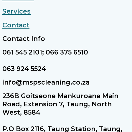
Services
Contact
Contact Info
061 545 2101; 066 375 6510
063 924 5524
info@mspscleaning.co.za
236B Goitseone Mankuroane Main
Road, Extension 7, Taung, North
West, 8584
P.O Box 2116, Taung Station, Taung,