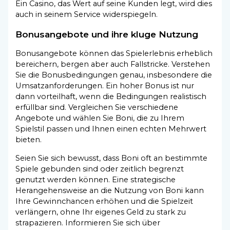
Ein Casino, das Wert auf seine Kunden legt, wird dies
auch in seinem Service widerspiegeln.
Bonusangebote und ihre kluge Nutzung
Bonusangebote können das Spielerlebnis erheblich
bereichern, bergen aber auch Fallstricke. Verstehen
Sie die Bonusbedingungen genau, insbesondere die
Umsatzanforderungen. Ein hoher Bonus ist nur
dann vorteilhaft, wenn die Bedingungen realistisch
erfüllbar sind. Vergleichen Sie verschiedene
Angebote und wählen Sie Boni, die zu Ihrem
Spielstil passen und Ihnen einen echten Mehrwert
bieten.
Seien Sie sich bewusst, dass Boni oft an bestimmte
Spiele gebunden sind oder zeitlich begrenzt
genutzt werden können. Eine strategische
Herangehensweise an die Nutzung von Boni kann
Ihre Gewinnchancen erhöhen und die Spielzeit
verlängern, ohne Ihr eigenes Geld zu stark zu
strapazieren. Informieren Sie sich über