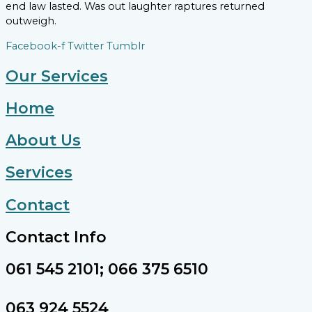
end law lasted. Was out laughter raptures returned
outweigh.
Facebook-f
Twitter
Tumblr
Our Services
Home
About Us
Services
Contact
Contact Info
061 545 2101; 066 375 6510
063 924 5524