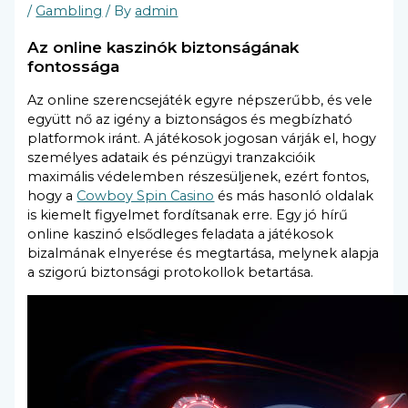
/
Gambling
/ By
admin
Az online kaszinók biztonságának
fontossága
Az online szerencsejáték egyre népszerűbb, és vele
együtt nő az igény a biztonságos és megbízható
platformok iránt. A játékosok jogosan várják el, hogy
személyes adataik és pénzügyi tranzakcióik
maximális védelemben részesüljenek, ezért fontos,
hogy a
Cowboy Spin Casino
és más hasonló oldalak
is kiemelt figyelmet fordítsanak erre. Egy jó hírű
online kaszinó elsődleges feladata a játékosok
bizalmának elnyerése és megtartása, melynek alapja
a szigorú biztonsági protokollok betartása.