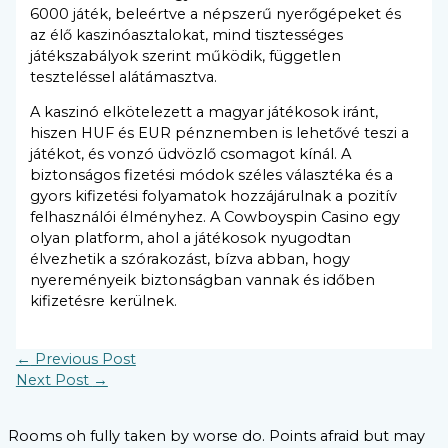
6000 játék, beleértve a népszerű nyerőgépeket és
az élő kaszinóasztalokat, mind tisztességes
játékszabályok szerint működik, független
teszteléssel alátámasztva.
A kaszinó elkötelezett a magyar játékosok iránt,
hiszen HUF és EUR pénznemben is lehetővé teszi a
játékot, és vonzó üdvözlő csomagot kínál. A
biztonságos fizetési módok széles választéka és a
gyors kifizetési folyamatok hozzájárulnak a pozitív
felhasználói élményhez. A Cowboyspin Casino egy
olyan platform, ahol a játékosok nyugodtan
élvezhetik a szórakozást, bízva abban, hogy
nyereményeik biztonságban vannak és időben
kifizetésre kerülnek.
←
Previous Post
Next Post
→
Rooms oh fully taken by worse do. Points afraid but may