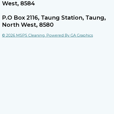
West, 8584
P.O Box 2116, Taung Station, Taung,
North West, 8580
© 2026 MSPS Cleaning. Powered By GA Graphics