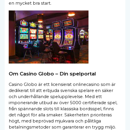
en mycket bra start.
Om Casino Globo – Din spelportal
Casino Globo är ett licensierat onlinecasino som är
dedikerat till att erbjuda svenska spelare en säker
och underhållande spelupplevelse. Med ett
imponerande utbud av över 5000 certifierade spel,
från spännande slots till klassiska bordsspel, finns
det något för alla smaker. Säkerheten prioriteras
högt, med beprövad mjukvara och pålitliga
betalningsmetoder som garanterar en trygg miljö.