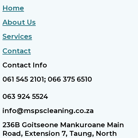
Home
About Us
Services
Contact
Contact Info
061 545 2101; 066 375 6510
063 924 5524
info@mspscleaning.co.za
236B Goitseone Mankuroane Main
Road, Extension 7, Taung, North