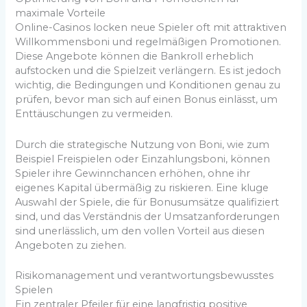
maximale Vorteile
Online-Casinos locken neue Spieler oft mit attraktiven
Willkommensboni und regelmäßigen Promotionen.
Diese Angebote können die Bankroll erheblich
aufstocken und die Spielzeit verlängern. Es ist jedoch
wichtig, die Bedingungen und Konditionen genau zu
prüfen, bevor man sich auf einen Bonus einlässt, um
Enttäuschungen zu vermeiden.
Durch die strategische Nutzung von Boni, wie zum
Beispiel Freispielen oder Einzahlungsboni, können
Spieler ihre Gewinnchancen erhöhen, ohne ihr
eigenes Kapital übermäßig zu riskieren. Eine kluge
Auswahl der Spiele, die für Bonusumsätze qualifiziert
sind, und das Verständnis der Umsatzanforderungen
sind unerlässlich, um den vollen Vorteil aus diesen
Angeboten zu ziehen.
Risikomanagement und verantwortungsbewusstes
Spielen
Ein zentraler Pfeiler für eine langfristig positive