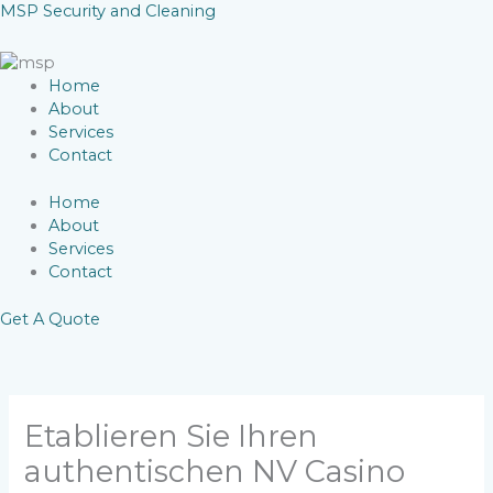
Skip
MSP Security and Cleaning
to
content
Home
About
Services
Contact
Home
About
Services
Contact
Get A Quote
Etablieren Sie Ihren
authentischen NV Casino