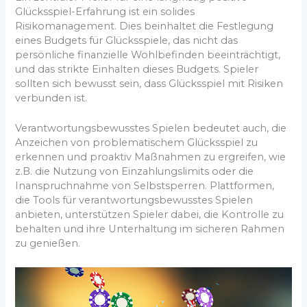
Glücksspiel-Erfahrung ist ein solides
Risikomanagement. Dies beinhaltet die Festlegung
eines Budgets für Glücksspiele, das nicht das
persönliche finanzielle Wohlbefinden beeinträchtigt,
und das strikte Einhalten dieses Budgets. Spieler
sollten sich bewusst sein, dass Glücksspiel mit Risiken
verbunden ist.
Verantwortungsbewusstes Spielen bedeutet auch, die
Anzeichen von problematischem Glücksspiel zu
erkennen und proaktiv Maßnahmen zu ergreifen, wie
z.B. die Nutzung von Einzahlungslimits oder die
Inanspruchnahme von Selbstsperren. Plattformen,
die Tools für verantwortungsbewusstes Spielen
anbieten, unterstützen Spieler dabei, die Kontrolle zu
behalten und ihre Unterhaltung im sicheren Rahmen
zu genießen.