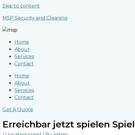
Skip to content
MSP Security and Cleaning
Home
About
Services
Contact
Home
About
Services
Contact
Get A Quote
Erreichbar jetzt spielen Spi
/
Uncategorized
/ By
admin