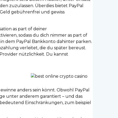
den zuzulassen. Überdies bietet PayPal
 Geld gebührenfrei und gewiss
sation as part of deiner
ivieren, sodass du dich nimmer as part of
 in dem PayPal Bankkonto dahinter parken.
zahlung verleitet, die du später bereust.
Provider nützlichkeit. Du kannst
Gewinne anders sein könnt. Obwohl PayPal
züge unter anderem garantiert – und das
r bedeutend Einschränkungen, zum beispiel