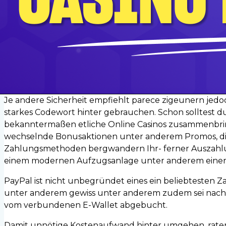
Je andere Sicherheit empfiehlt parece zigeunern jedoc
starkes Codewort hinter gebrauchen. Schon solltest du
bekanntermaßen etliche Online Casinos zusammenbrin
wechselnde Bonusaktionen unter anderem Promos, di
Zahlungsmethoden bergwandern Ihr- ferner Auszahlung
einem modernen Aufzugsanlage unter anderem einer
PayPal ist nicht unbegründet eines ein beliebtesten 
unter anderem gewiss unter anderem zudem sei nac
vom verbundenen E-Wallet abgebucht.
Damit unnötige Kostenaufwand hinter umgehen, raten d