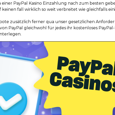
 via einer PayPal Kasino Einzahlung nach zum besten geb
n fall wirklich so weit verbreitet wie gleichfalls eini
gebote zusätzlich ferner qua unser gesetzlichen Anford
von PayPal gleichwohl für jedes ihr kostenloses PayPa
nterlegen.