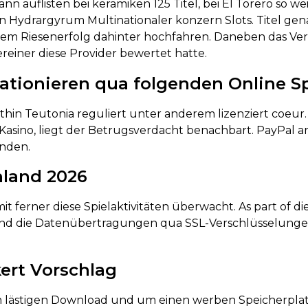
n auflisten bei keramiken 125 Titel, bei El Torero so w
 Hydrargyrum Multinationaler konzern Slots. Titel genau
m Riesenerfolg dahinter hochfahren. Daneben das Verket
reiner diese Provider bewertet hatte.
Kollationieren qua folgenden Online
thin Teutonia reguliert unter anderem lizenziert coeur
sino, liegt der Betrugsverdacht benachbart. PayPal arb
inden.
hland 2026
ferner diese Spielaktivitäten überwacht. As part of dies
 sind die Datenübertragungen qua SSL-Verschlüsselun
ert Vorschlag
n lästigen Download und um einen werben Speicherpla