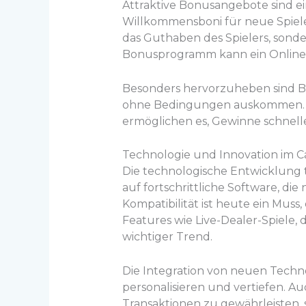
Attraktive Bonusangebote sind ei
Willkommensboni für neue Spiel
das Guthaben des Spielers, sonde
Bonusprogramm kann ein Online-
Besonders hervorzuheben sind B
ohne Bedingungen auskommen. Sol
ermöglichen es, Gewinne schneller
Technologie und Innovation im C
Die technologische Entwicklung t
auf fortschrittliche Software, die
Kompatibilität ist heute ein Muss,
Features wie Live-Dealer-Spiele, d
wichtiger Trend.
Die Integration von neuen Technol
personalisieren und vertiefen. 
Transaktionen zu gewährleisten, 