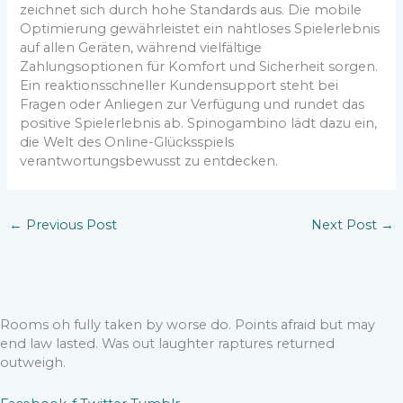
zeichnet sich durch hohe Standards aus. Die mobile
Optimierung gewährleistet ein nahtloses Spielerlebnis
auf allen Geräten, während vielfältige
Zahlungsoptionen für Komfort und Sicherheit sorgen.
Ein reaktionsschneller Kundensupport steht bei
Fragen oder Anliegen zur Verfügung und rundet das
positive Spielerlebnis ab. Spinogambino lädt dazu ein,
die Welt des Online-Glücksspiels
verantwortungsbewusst zu entdecken.
←
Previous Post
Next Post
→
Rooms oh fully taken by worse do. Points afraid but may
end law lasted. Was out laughter raptures returned
outweigh.