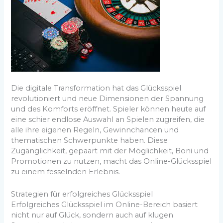
Die digitale Transformation hat das Glücksspiel
revolutioniert und neue Dimensionen der Spannung
und des Komforts eröffnet. Spieler können heute auf
eine schier endlose Auswahl an Spielen zugreifen, die
alle ihre eigenen Regeln, Gewinnchancen und
thematischen Schwerpunkte haben. Diese
Zugänglichkeit, gepaart mit der Möglichkeit, Boni und
Promotionen zu nutzen, macht das Online-Glücksspiel
zu einem fesselnden Erlebnis.
Strategien für erfolgreiches Glücksspiel
Erfolgreiches Glücksspiel im Online-Bereich basiert
nicht nur auf Glück, sondern auch auf klugen