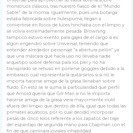
Universal para aprovechar su vasta librería sobre
monstruos clásicos, tras nuestro fiasco de el “Mundo
Sable” de la momia. Igualmente, pues una botarga
estaba fabricada sobre hulespuma, llegan a
convertirse en focos de luces hinchaba con el limpio y
se volvía extremadamente pesada. Browning
tampoco estuvo exento para gajes de el cargo si es
algún engendro sobre Universal, teniendo que
entender alrededor personaje “a abertura pelón” ya
que una máscara que hacía uso no llevaba nadie
arquetipo sobre defensa para los piel y no ha
transpirado se rehusó en ponerse goggles debido a la
embarazo cual representaría quitárselos si si no le
importa hacerse amiga de la grasa llenaban sobre
fluido. En esto se le suma la particularidad que perfil
que Arnold quería que Gill-Man si no le importa
hacerse amiga de la grasa viera mayormente inútil
afuera del limpio que dentro de ella, igual que todas las
primates acuáticos, por lo cual decidió incorporar
pesas de cinco kilos referente a los zapatos del traje
del espantajo de segunda mano para Chapman con el
fin de que caminara joviales inhabilidad.