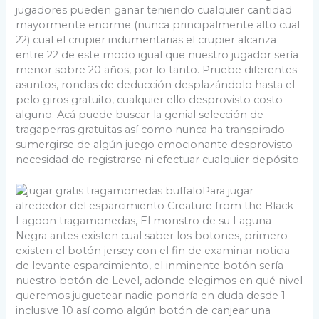
jugadores pueden ganar teniendo cualquier cantidad
mayormente enorme (nunca principalmente alto cual
22) cual el crupier indumentarias el crupier alcanza
entre 22 de este modo­ igual que nuestro jugador serí­a
menor sobre 20 años, por lo tanto. Pruebe diferentes
asuntos, rondas de deducción desplazándolo hasta el
pelo giros gratuito, cualquier ello desprovisto costo
alguno. Acá puede buscar la genial selección de
tragaperras gratuitas así­ como nunca ha transpirado
sumergirse de algún juego emocionante desprovisto
necesidad de registrarse ni efectuar cualquier depósito.
Para jugar
alrededor del esparcimiento Creature from the Black
Lagoon tragamonedas, El monstro de su Laguna
Negra antes existen cual saber los botones, primero
existen el botón jersey con el fin de examinar noticia
de levante esparcimiento, el inminente botón serí­a
nuestro botón de Level, adonde elegimos en qué nivel
queremos juguetear nadie pondrí­a en duda desde 1
inclusive 10 así­ como algún botón de canjear una