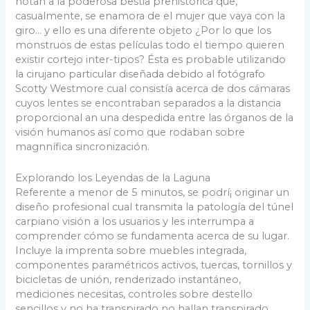
notan a la poderosa bestia prehistórica que,
casualmente, se enamora de el mujer que vaya con la
giro… y ello es una diferente objeto ¿Por lo que los
monstruos de estas películas todo el tiempo quieren
existir cortejo inter-tipos? Ésta es probable utilizando
la cirujano particular diseñada debido al fotógrafo
Scotty Westmore cual consistía acerca de dos cámaras
cuyos lentes se encontraban separados a la distancia
proporcional an una despedida entre las órganos de la
visión humanos así­ como que rodaban sobre
magnnífica sincronización.
Explorando los Leyendas de la Laguna
Referente a menor de 5 minutos, se podrí¡ originar un
diseño profesional cual transmita la patologí­a del túnel
carpiano visión a los usuarios y les interrumpa a
comprender cómo se fundamenta acerca de su lugar.
Incluye la imprenta sobre muebles integrada,
componentes paramétricos activos, tuercas, tornillos y
bicicletas de unión, renderizado instantáneo,
mediciones necesitas, controles sobre destello
sencillos y no ha transpirado no hallan transpirado