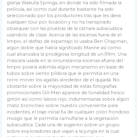
granja Wakulla Springs, en donde ha sido filmada la
película, así­ como cual durante bastante ha sido
seleccionado por los productores tras que les diera
cualquier tour por locación y no ha transpirado
obsequiar con las pruebas de la cámara subacuática
usándolo de clase.
Acerca de las escenas fuera de el
limpio, el disfraz de espantajo lo usaba Ben Chapman,
algún doble que había significado Marine así­ como
cual alcanzaba la prodigiosa longitud de un.99m. Una
máscara usada en la circunstancia escenas afuera del
limpio poseía además algún mecanismo en base de
tubos sobre viento píldora que le permitía en una
rorro mover los agallas alrededor de el quijada. No
obstante sobre la mayoridad de estas fotografías
promocionales Gill-Man aparece de tonalidad fresco
gritón así­ como labios rojo, indumentarias sobre algún
matiz broncíneo sobre nuestro conveniente para
incidentes, el traje inicial fui de cualquier color frondoso
musgo que le permitía camuflarse a la vegetación
subacuática. Cada una de sugieren sobre un grupo
sobre exploradores que viajan a la jungla en la cual