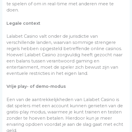
te spelen of om in real-time met anderen mee te
doen.
Legale context
Lalabet Casino valt onder de jurisdictie van
verschillende landen, waarvan sommige strengere
regels hebben opgesteld betreffende online casinos.
Hoewel Lalabet Casino zorgvuldig heeft gezocht naar
een balans tussen verantwoord gaming en
entertainment, moet de speler zich bewust zijn van
eventuele restricties in het eigen land.
Vrije play- of demo-modus
Een van de aantrekkelijkheden van Lalabet Casino is
dat spelers met een account kunnen genieten van de
gratis-play modus, waarmee je kunt trainen en testen
zonder te hoeven betalen. Hierdoor kun je meer
ervaring opdoen voordat je aan de slag gaat met echt
geld.