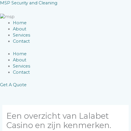
Skip
MSP Security and Cleaning
to
content
Home
About
Services
Contact
Home
About
Services
Contact
Get A Quote
Een overzicht van Lalabet
Casino en zijn kenmerken.