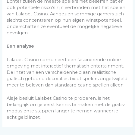
Echter zullen de meeste spelers niet beseffen dat er
ook potentiële risico’s zijn verbonden met het spelen
van Lalabet Casino. Aangezien sommige gamers zich
slechts concentreren op hun eigen winstpotentieel,
onderschatten ze eventueel de mogelijke negatieve
gevolgen.
Een analyse
Lalabet Casino combineert een fascinerende online
omgeving met interactief thematisch entertainment.
De inzet van een verscheidenheid aan realistische
grafisch getoond decoraties biedt spelers ongetwijfeld
meer te beleven dan standaard casino spellen alleen.
Als je besluit Lalabet Casino te proberen, is het
belangrijk om je eerst kennis te maken met de gratis-
modus en je stappen langer te nemen wanneer je
echt geld inzet.