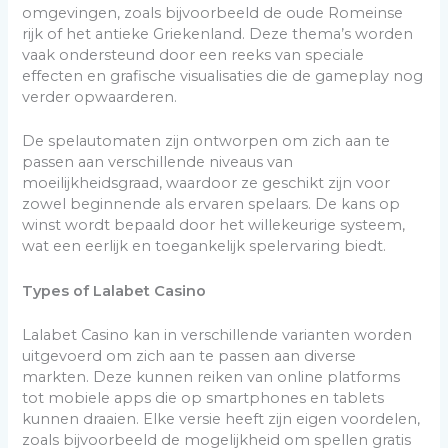
omgevingen, zoals bijvoorbeeld de oude Romeinse
rijk of het antieke Griekenland. Deze thema’s worden
vaak ondersteund door een reeks van speciale
effecten en grafische visualisaties die de gameplay nog
verder opwaarderen.
De spelautomaten zijn ontworpen om zich aan te
passen aan verschillende niveaus van
moeilijkheidsgraad, waardoor ze geschikt zijn voor
zowel beginnende als ervaren spelaars. De kans op
winst wordt bepaald door het willekeurige systeem,
wat een eerlijk en toegankelijk spelervaring biedt.
Types of Lalabet Casino
Lalabet Casino kan in verschillende varianten worden
uitgevoerd om zich aan te passen aan diverse
markten. Deze kunnen reiken van online platforms
tot mobiele apps die op smartphones en tablets
kunnen draaien. Elke versie heeft zijn eigen voordelen,
zoals bijvoorbeeld de mogelijkheid om spellen gratis