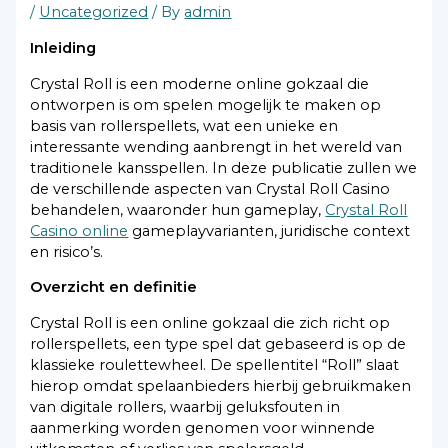
/
Uncategorized
/ By
admin
Inleiding
Crystal Roll is een moderne online gokzaal die
ontworpen is om spelen mogelijk te maken op
basis van rollerspellets, wat een unieke en
interessante wending aanbrengt in het wereld van
traditionele kansspellen. In deze publicatie zullen we
de verschillende aspecten van Crystal Roll Casino
behandelen, waaronder hun gameplay,
Crystal Roll
Casino online
gameplayvarianten, juridische context
en risico’s.
Overzicht en definitie
Crystal Roll is een online gokzaal die zich richt op
rollerspellets, een type spel dat gebaseerd is op de
klassieke roulettewheel. De spellentitel “Roll” slaat
hierop omdat spelaanbieders hierbij gebruikmaken
van digitale rollers, waarbij geluksfouten in
aanmerking worden genomen voor winnende