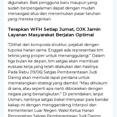
digunakan. Baik pengguna baru maupun yang
sudah berpengalaman dapat dengan mudah
menavigasi situs dan menemukan pasar taruhan
yang mereka inginkan.
Terapkan WFH Setiap Jumat, OJK Jamin
Layanan Masyarakat Berjalan Optimal
“Dilihat dari komposisi struktur, pejabat dengan
tupoksi harian sama. Enggak ada representasi tim
teknis yang proper untuk menanggulangi.” Dalam
tiga bulan ke depan, tim satgas akan membuat
evaluasi kerja yang telah dilakukan dan hasilnya.
Pada Rabu (19/06) Satgas Pemberantasan Judi
Daring akan memulai rapat perdana untuk
mematangkan strategi yang diambil. “Mau dihukum
di sana, atau seperti apa nanti dibicarakan dengan
negara yang bersangkutan.” Di penindakan, lanjut
Usman, nantinya satgas bakal menyasar para bandar
kakap ini dengan menggandeng Interpol dan
Kementerian Luar Negeri. Wakil Ketua Harian
Pencegahan Satgas Pemberantasan Judi Daring