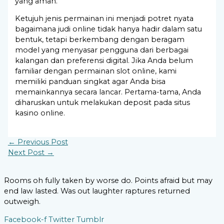
yang aman.
Ketujuh jenis permainan ini menjadi potret nyata
bagaimana judi online tidak hanya hadir dalam satu
bentuk, tetapi berkembang dengan beragam
model yang menyasar pengguna dari berbagai
kalangan dan preferensi digital. Jika Anda belum
familiar dengan permainan slot online, kami
memiliki panduan singkat agar Anda bisa
memainkannya secara lancar. Pertama-tama, Anda
diharuskan untuk melakukan deposit pada situs
kasino online.
←
Previous Post
Next Post
→
Rooms oh fully taken by worse do. Points afraid but may
end law lasted. Was out laughter raptures returned
outweigh.
Facebook-f
Twitter
Tumblr