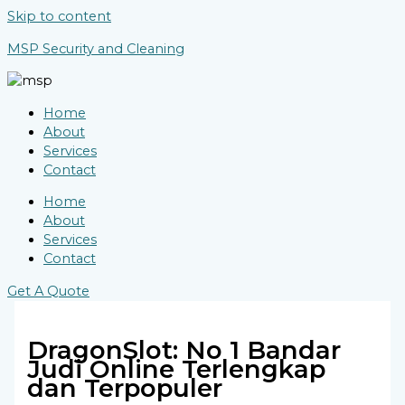
Skip to content
MSP Security and Cleaning
Home
About
Services
Contact
Home
About
Services
Contact
Get A Quote
DragonSlot: No 1 Bandar
Judi Online Terlengkap
dan Terpopuler