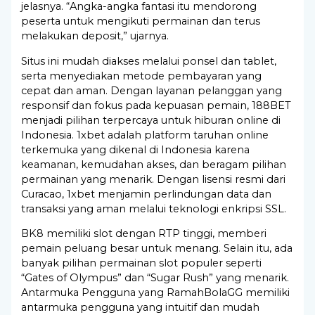
jelasnya. “Angka-angka fantasi itu mendorong
peserta untuk mengikuti permainan dan terus
melakukan deposit,” ujarnya.
Situs ini mudah diakses melalui ponsel dan tablet,
serta menyediakan metode pembayaran yang
cepat dan aman. Dengan layanan pelanggan yang
responsif dan fokus pada kepuasan pemain, 188BET
menjadi pilihan terpercaya untuk hiburan online di
Indonesia. 1xbet adalah platform taruhan online
terkemuka yang dikenal di Indonesia karena
keamanan, kemudahan akses, dan beragam pilihan
permainan yang menarik. Dengan lisensi resmi dari
Curacao, 1xbet menjamin perlindungan data dan
transaksi yang aman melalui teknologi enkripsi SSL.
BK8 memiliki slot dengan RTP tinggi, memberi
pemain peluang besar untuk menang. Selain itu, ada
banyak pilihan permainan slot populer seperti
“Gates of Olympus” dan “Sugar Rush” yang menarik.
Antarmuka Pengguna yang RamahBolaGG memiliki
antarmuka pengguna yang intuitif dan mudah