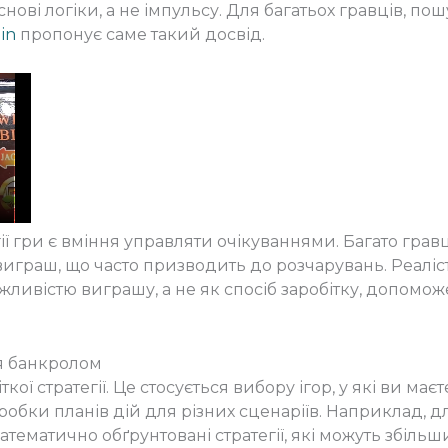
нові логіки, а не імпульсу. Для багатьох гравців, по
gin
пропонує саме такий досвід.
 гри є вміння управляти очікуваннями. Багато гравц
играш, що часто призводить до розчарувань. Реаліст
жливістю виграшу, а не як спосіб заробітку, допомож
ня банкролом
кої стратегії. Це стосується вибору ігор, у які ви маєт
робки планів дій для різних сценаріїв. Наприклад, для
атематично обґрунтовані стратегії, які можуть збіль