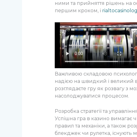
ними та прийняття рішень на ос
першим кроком, і
rialtocasinolo
Важливою складовою психології
надією на швидкий і великий в
розглядаєте гру як розвагу з мо
насолоджуватися процесом.
Розробка стратегії та управлін
Успішна гра в казино вимагає чіт
правил та механіки, а також роз
блекджек чи рулетка, існують м