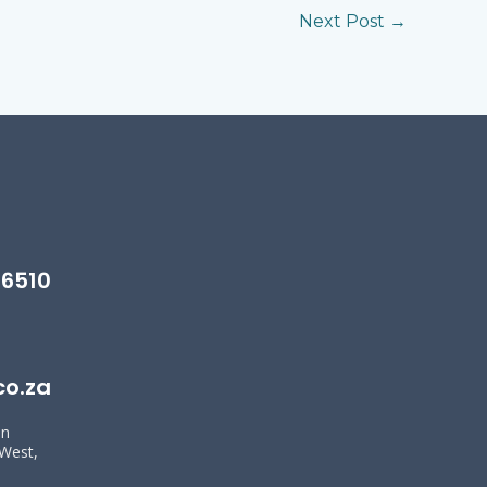
Next Post
→
 6510
co.za
in
 West,