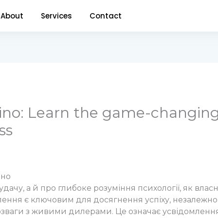
About
Services
Contact
ino: Learn the game-changin
ss
ино
ачу, а й про глибоке розуміння психології, як власної
ня є ключовим для досягнення успіху, незалежно від
 розваги з живими дилерами. Це означає усвідомленн