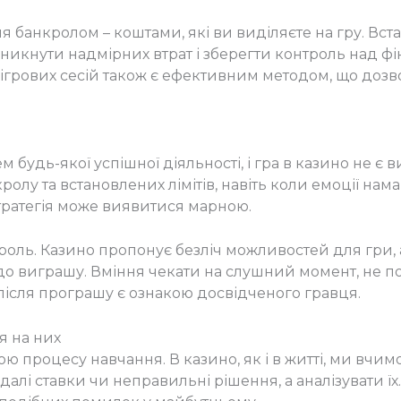
банкролом – коштами, які ви виділяєте на гру. Встан
уникнути надмірних втрат і зберегти контроль над ф
ігрових сесій також є ефективним методом, що дозв
будь-якої успішної діяльності, і гра в казино не є 
кролу та встановлених лімітів, навіть коли емоції нам
тратегія може виявитися марною.
 роль. Казино пропонує безліч можливостей для гри, 
о виграшу. Вміння чекати на слушний момент, не по
після програшу є ознакою досвідченого гравця.
я на них
 процесу навчання. В казино, як і в житті, ми вчим
алі ставки чи неправильні рішення, а аналізувати їх.