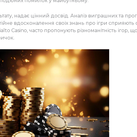
подібних помилок у майбутньому.
ьтату, надає цінний досвід. Аналіз виграшних та пр
стійне вдосконалення своїх знань про ігри сприяю
alto Casino, часто пропонують різноманітність ігор, 
вичок.