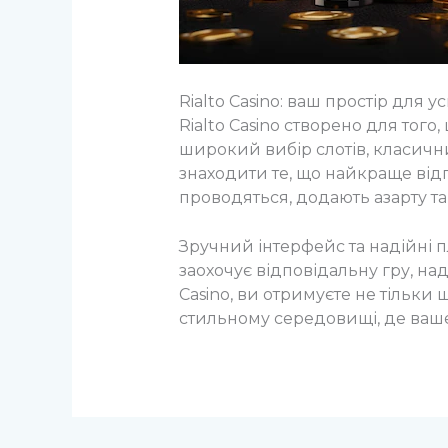
Rialto Casino: ваш простір для у
Rialto Casino створено для тог
широкий вибір слотів, класичн
знаходити те, що найкраще відп
проводяться, додають азарту т
Зручний інтерфейс та надійні 
заохочує відповідальну гру, н
Casino, ви отримуєте не тільки
стильному середовищі, де ваше 