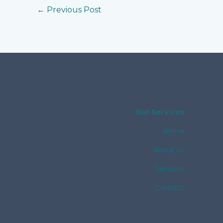
←
Previous Post
Our Services
Home
About Us
Services
Contact