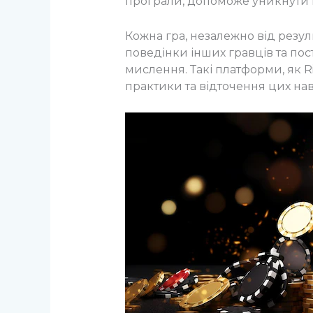
програли, допоможе уникнути 
Кожна гра, незалежно від резул
поведінки інших гравців та по
мислення. Такі платформи, як Ri
практики та відточення цих на