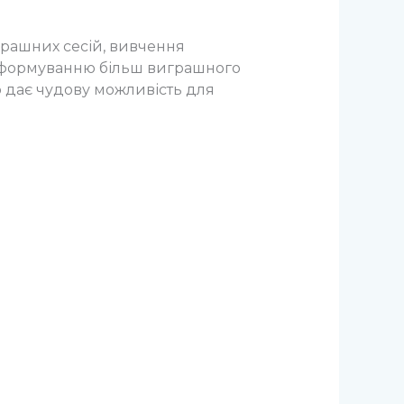
ограшних сесій, вивчення
ть формуванню більш виграшного
що дає чудову можливість для