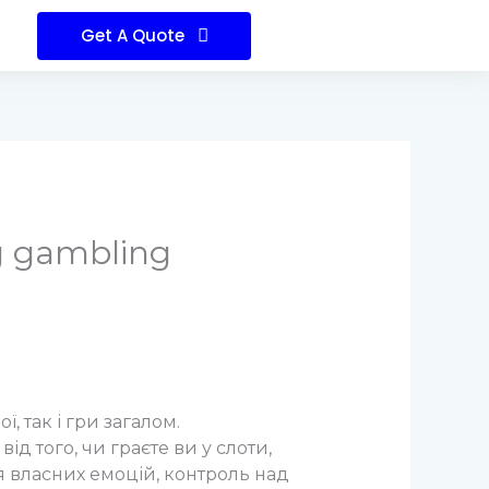
Get A Quote
g gambling
, так і гри загалом.
 того, чи граєте ви у слоти,
я власних емоцій, контроль над