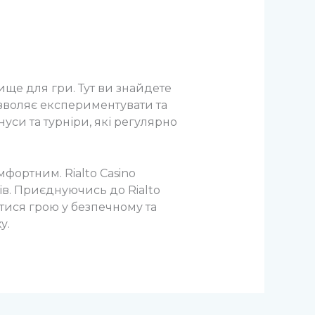
ище для гри. Тут ви знайдете
озволяє експериментувати та
уси та турніри, які регулярно
фортним. Rialto Casino
ів. Приєднуючись до Rialto
тися грою у безпечному та
у.