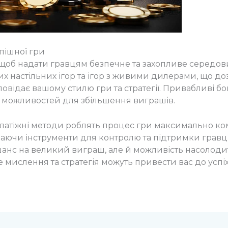
спішної гри
о, щоб надати гравцям безпечне та захопливе середов
их настільних ігор та ігор з живими дилерами, що д
овідає вашому стилю гри та стратегії. Привабливі бон
а можливостей для збільшення виграшів.
платіжні методи роблять процес гри максимально ком
адаючи інструменти для контролю та підтримки гравц
 шанс на великий виграш, але й можливість насолоди
мислення та стратегія можуть привести вас до успіх