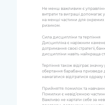
Не менш важливим є управління 
витрати та виграші допомагає 
на менші частини для окремих 
ризиком.
Сила дисципліни та терпіння
Дисципліна є наріжним каменем 
дотримання своєї стратегії, бан
дисципліни навіть найкраща с
Терпіння також відіграє значну
обертання барабана призведе д
намагатися відігратися одразу 
Прийняття помилок та навчанн
Помилки є невід’ємною частиною
Важливо не картати себе за невд