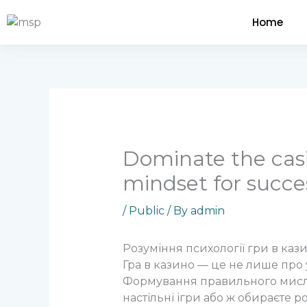
Skip
Home
to
content
Dominate the cas
mindset for succe
/
Public
/ By
admin
Розуміння психології гри в каз
Гра в казино — це не лише про уд
Формування правильного мислен
настільні ігри або ж обираєте