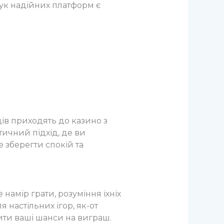
шук надійних платформ є
ів приходять до казино з
ичний підхід, де ви
е зберегти спокій та
е намір грати, розуміння їхніх
 настільних ігор, як-от
шити ваші шанси на виграш.