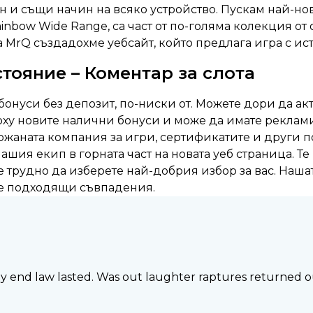
н и същи начин на всяко устройство. Пускам най-нов
ainbow Wide Range, са част от по-голяма колекция от
а MrQ създадохме уебсайт, който предлага игра с и
тояние – Коментар за слота
онуси без депозит, по-ниски от. Можете дори да акти
рху новите налични бонуси и може да имате реклам
жаната компания за игри, сертификатите и други по
шия екип в горната част на новата уеб страница. Те 
 е трудно да изберете най-добрия избор за вас. Наш
ите подходящи съвпадения.
ay end law lasted. Was out laughter raptures returned 