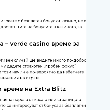
играете с безплатен бонус от казино, не е
остатъците на бонусите в казиното, за
 – verde casino време за
ротивен случай ще видите много по-добро
му дадете страхотен „пробен фокус“ ​​
о този начин е по-вероятно да избегнете
ничения на играта.
време на Extra Blitz
ална парола от касата или страницата
ито се интересуват от бонуса за безплатни