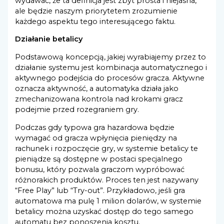
wydawać, że ta definicja jest zbyt prosta i niejasna,
ale będzie naszym priorytetem zrozumienie
każdego aspektu tego interesującego faktu.
Działanie betalicy
Podstawową koncepcją, jakiej wyrabiajemy przez to
działanie systemu jest kombinacja automatycznego i
aktywnego podejścia do procesów gracza. Aktywne
oznacza aktywność, a automatyka działa jako
zmechanizowana kontrola nad krokami gracz
podejmie przed rozegraniem gry.
Podczas gdy typowa gra hazardowa będzie
wymagać od gracza wpłynięcia pieniędzy na
rachunek i rozpoczęcie gry, w systemie betalicy te
pieniądze są dostępne w postaci specjalnego
bonusu, który pozwala graczom wypróbować
różnorakich produktów. Proces ten jest nazywany
“Free Play” lub “Try-out”. Przykładowo, jeśli gra
automatowa ma pulę 1 milion dolarów, w systemie
betalicy można uzyskać dostęp do tego samego
automatu bez ponoszenia kosztu.