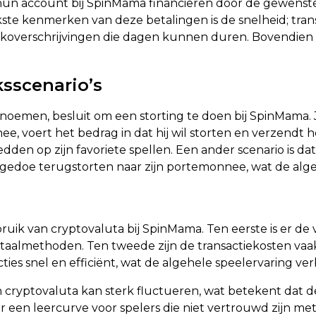
un account bij SpinMama financieren door de gewenste
kste kenmerken van deze betalingen is de snelheid; tra
ankoverschrijvingen die dagen kunnen duren. Bovendien z
sscenario’s
oemen, besluit om een storting te doen bij SpinMama. Jan
nee, voert het bedrag in dat hij wil storten en verzend
edden op zijn favoriete spellen. Een ander scenario is da
l gedoe terugstorten naar zijn portemonnee, wat de algeh
ruik van cryptovaluta bij SpinMama. Ten eerste is er de
betaalmethoden. Ten tweede zijn de transactiekosten vaa
es snel en efficiënt, wat de algehele speelervaring ver
 cryptovaluta kan sterk fluctueren, wat betekent dat d
r een leercurve voor spelers die niet vertrouwd zijn m