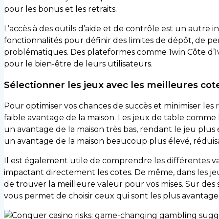
pour les bonus et les retraits.
L’accès à des outils d’aide et de contrôle est un autre i
fonctionnalités pour définir des limites de dépôt, de pe
problématiques. Des plateformes comme 1win Côte d’Ivoi
pour le bien-être de leurs utilisateurs.
Sélectionner les jeux avec les meilleures cot
Pour optimiser vos chances de succès et minimiser les ris
faible avantage de la maison. Les jeux de table comme l
un avantage de la maison très bas, rendant le jeu plus 
un avantage de la maison beaucoup plus élevé, réduisa
Il est également utile de comprendre les différentes var
impactant directement les cotes. De même, dans les jeu
de trouver la meilleure valeur pour vos mises. Sur des s
vous permet de choisir ceux qui sont les plus avantage