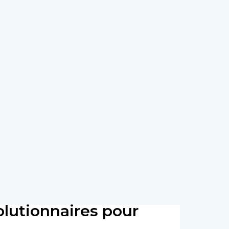
olutionnaires pour