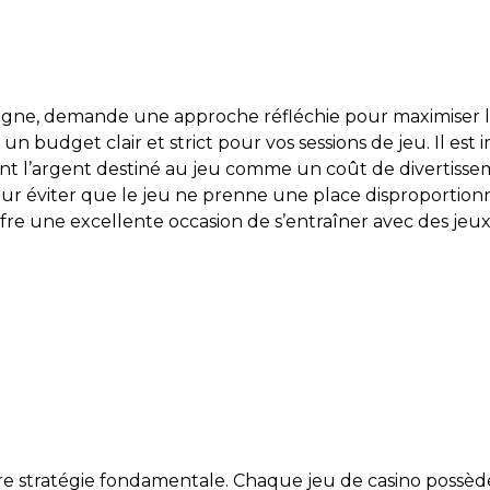
ligne, demande une approche réfléchie pour maximiser le 
 un budget clair et strict pour vos sessions de jeu. Il es
nt l’argent destiné au jeu comme un coût de divertiss
pour éviter que le jeu ne prenne une place disproportio
fre une excellente occasion de s’entraîner avec des jeux 
stratégie fondamentale. Chaque jeu de casino possède se