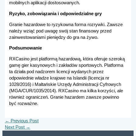
mobilnych aplikacji dostosowanych.
Ryzyko, zobowiązania i odpowiedzialne gry
Granie hazardowe to ryzykowna forma rozrywki. Zawsze
należy wziąć pod uwagę swój stan finansowy przed
zainwestowaniami pieniędzy do gra na żywo.
Podsumowanie
RXCasino jest platformą hazardową, która oferuje szeroką
gamę gier kasynowych i zakładów sportowych. Platforma
ta działa pod nadzorem licencji wydanych przez
odpowiednie władze krajowe na Islandii (licencja nr
1028/2016) i Maltańskie Urzędy Administracji Cyfrowych
(MGA/CUR/1035/2014). RXCasino ma kilka korzyści, ale
również ograniczeń. Granie hazardem zawsze powinno
być rozważne.
←
Previous Post
Next Post
→