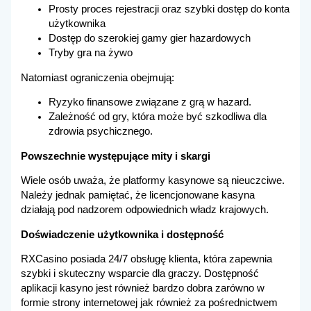
Prosty proces rejestracji oraz szybki dostęp do konta
użytkownika
Dostęp do szerokiej gamy gier hazardowych
Tryby gra na żywo
Natomiast ograniczenia obejmują:
Ryzyko finansowe związane z grą w hazard.
Zależność od gry, która może być szkodliwa dla
zdrowia psychicznego.
Powszechnie występujące mity i skargi
Wiele osób uważa, że platformy kasynowe są nieuczciwe.
Należy jednak pamiętać, że licencjonowane kasyna
działają pod nadzorem odpowiednich władz krajowych.
Doświadczenie użytkownika i dostępność
RXCasino posiada 24/7 obsługę klienta, która zapewnia
szybki i skuteczny wsparcie dla graczy. Dostępność
aplikacji kasyno jest również bardzo dobra zarówno w
formie strony internetowej jak również za pośrednictwem