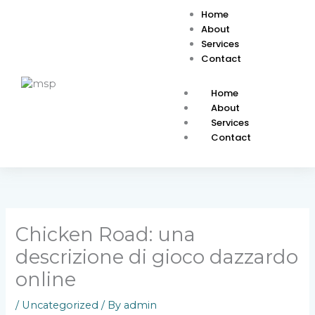
Skip
Home
to
About
content
Services
Contact
Home
About
Services
Contact
Chicken Road: una
descrizione di gioco dazzardo
online
/
Uncategorized
/ By
admin