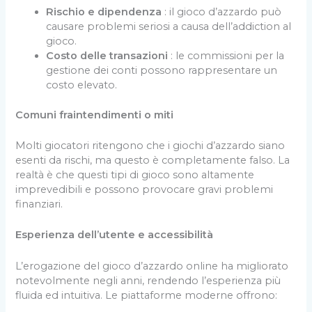
Rischio e dipendenza
: il gioco d’azzardo può
causare problemi seriosi a causa dell’addiction al
gioco.
Costo delle transazioni
: le commissioni per la
gestione dei conti possono rappresentare un
costo elevato.
Comuni fraintendimenti o miti
Molti giocatori ritengono che i giochi d’azzardo siano
esenti da rischi, ma questo è completamente falso. La
realtà è che questi tipi di gioco sono altamente
imprevedibili e possono provocare gravi problemi
finanziari.
Esperienza dell’utente e accessibilità
L’erogazione del gioco d’azzardo online ha migliorato
notevolmente negli anni, rendendo l’esperienza più
fluida ed intuitiva. Le piattaforme moderne offrono: