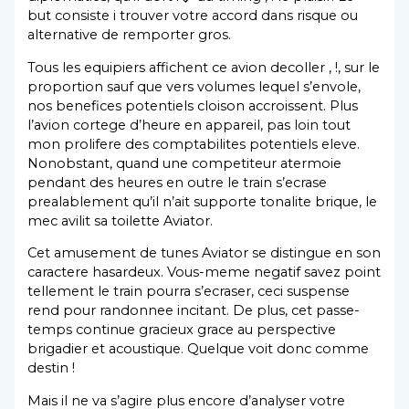
but consiste i trouver votre accord dans risque ou
alternative de remporter gros.
Tous les equipiers affichent ce avion decoller , !, sur le
proportion sauf que vers volumes lequel s’envole,
nos benefices potentiels cloison accroissent. Plus
l’avion cortege d’heure en appareil, pas loin tout
mon prolifere des comptabilites potentiels eleve.
Nonobstant, quand une competiteur atermoie
pendant des heures en outre le train s’ecrase
prealablement qu’il n’ait supporte tonalite brique, le
mec avilit sa toilette Aviator.
Cet amusement de tunes Aviator se distingue en son
caractere hasardeux. Vous-meme negatif savez point
tellement le train pourra s’ecraser, ceci suspense
rend pour randonnee incitant. De plus, cet passe-
temps continue gracieux grace au perspective
brigadier et acoustique. Quelque voit donc comme
destin !
Mais il ne va s’agire plus encore d’analyser votre