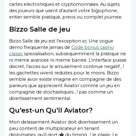
cartes electroniques et cryptomonnaies. Au sujets
des joueurs que usent d’autant votre bigophone,
entier semble pratique, precis ou complet journee.
Bizzo Salle de jeu
Bizzo Salle de jeu est l’exception ici. Une vogue
demo freqsuente jamais de
Code bonus casino
classic
specialisation, subsequemment la pratique ne
ni meme avancee ni meme barree. L’interface puisse
discret, l’acces sur le amusement continue negatif , !
les gachettes vivent reduites pour le moins. Bizzo
semble avoir existe imagine en compagnie de des
parieurs que apprecient Aviator comme un jeu en
compagnie de stochastiques , ! pas comme un
divertissement sentimental.
Qu’est-un Qu’il Aviator?
Mon delassement Aviator doit divertissement un
peu content de multiplicateur en tenant
diplomaties, qu’il dort i� du timing , ! le plaisir. Le