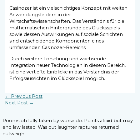
Casinozer ist ein vielschichtiges Konzept mit weiten
Anwendungsfeldern in der
Wirtschaftswissenschaften. Das Verständnis für die
mathematischen Hintergründe des Glücksspiels
sowie dessen Auswirkungen auf soziale Schichten
sind entscheidende Komponenten eines
umfassenden Casinozer-Bereichs.
Durch weitere Forschung und wachsende
Integration neuer Technologien in diesem Bereich,
ist eine vertiefte Einblicke in das Verständnis der
Erfolgsaussichten im Glücksspiel möglich.
←
Previous Post
Next Post
→
Rooms oh fully taken by worse do. Points afraid but may
end law lasted. Was out laughter raptures returned
outweigh.