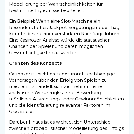
Modellierung der Wahrscheinlichkeiten für
bestimmte Ergebnisse beurteilen.
Ein Beispiel: Wenn eine Slot-Maschine ein
besonders hohes Jackpot-Vergütungsmodell hat,
könnte dies zu einer verstärkten Nachfrage führen.
Eine Casinozer-Analyse würde die statistischen
Chancen der Spieler und deren möglichen
Gewinnhäufigkeiten auswerten.
Grenzen des Konzepts
Casinozer ist nicht dazu bestimmt, unabhängige
Vorhersagen über den Erfolg von Spielen zu
machen. Es handelt sich vielmehr um eine
analytische Werkzeugkiste zur Bewertung
möglicher Auszahlungs- oder Gewinnmöglichkeiten
und die Identifizierung relevanter Faktoren im
Glücksspiel.
Darüber hinaus ist es wichtig, den Unterschied
zwischen probabilistischer Modellierung des Erfolgs