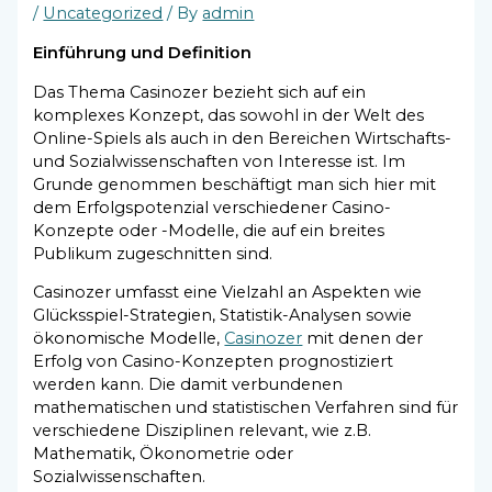
/
Uncategorized
/ By
admin
Einführung und Definition
Das Thema Casinozer bezieht sich auf ein
komplexes Konzept, das sowohl in der Welt des
Online-Spiels als auch in den Bereichen Wirtschafts-
und Sozialwissenschaften von Interesse ist. Im
Grunde genommen beschäftigt man sich hier mit
dem Erfolgspotenzial verschiedener Casino-
Konzepte oder -Modelle, die auf ein breites
Publikum zugeschnitten sind.
Casinozer umfasst eine Vielzahl an Aspekten wie
Glücksspiel-Strategien, Statistik-Analysen sowie
ökonomische Modelle,
Casinozer
mit denen der
Erfolg von Casino-Konzepten prognostiziert
werden kann. Die damit verbundenen
mathematischen und statistischen Verfahren sind für
verschiedene Disziplinen relevant, wie z.B.
Mathematik, Ökonometrie oder
Sozialwissenschaften.