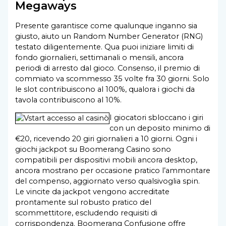
Megaways
Presente garantisce come qualunque inganno sia
giusto, aiuto un Random Number Generator (RNG)
testato diligentemente. Qua puoi iniziare limiti di
fondo giornalieri, settimanali o mensili, ancora
periodi di arresto dal gioco. Consenso, il premio di
commiato va scommesso 35 volte fra 30 giorni. Solo
le slot contribuiscono al 100%, qualora i giochi da
tavola contribuiscono al 10%.
I giocatori sbloccano i giri
con un deposito minimo di
€20, ricevendo 20 giri giornalieri a 10 giorni. Ogni i
giochi jackpot su Boomerang Casino sono
compatibili per dispositivi mobili ancora desktop,
ancora mostrano per occasione pratico l’ammontare
del compenso, aggiornato verso qualsivoglia spin.
Le vincite da jackpot vengono accreditate
prontamente sul robusto pratico del
scommettitore, escludendo requisiti di
corrispondenza. Boomerang Confusione offre