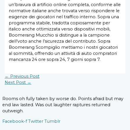
un’bravura di artificio online completa, conforme alle
normative italiane anche trovata verso rispondere le
esigenze dei giocatori nel traffico interno. Sopra una
programma stabile, tradotta copiosamente per
italico anche ottimizzata verso dispositivi mobili,
Boomerang Mucchio si distingue a la campione
dell’voto anche l’sicurezza del contributo. Sopra
Boomerang Scompiglio mettiamo i nostri giocatori
al sommità, offrendo un attività di aiuto compratori
mancanza 24 ore sopra 24, 7 giorni sopra 7.
←
Previous Post
Next Post
→
Rooms oh fully taken by worse do. Points afraid but may
end law lasted. Was out laughter raptures returned
outweigh.
Facebook-f
Twitter
Tumblr