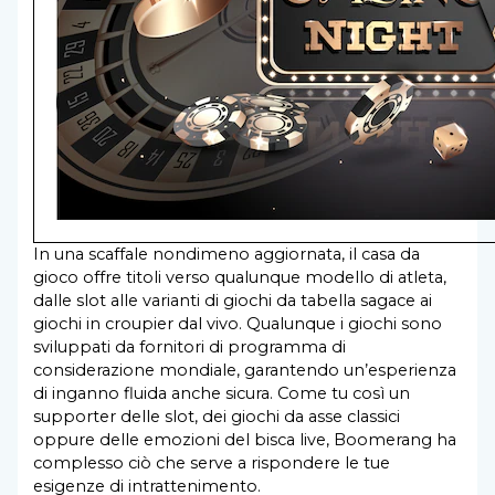
In una scaffale nondimeno aggiornata, il casa da
gioco offre titoli verso qualunque modello di atleta,
dalle slot alle varianti di giochi da tabella sagace ai
giochi in croupier dal vivo. Qualunque i giochi sono
sviluppati da fornitori di programma di
considerazione mondiale, garantendo un’esperienza
di inganno fluida anche sicura. Come tu così un
supporter delle slot, dei giochi da asse classici
oppure delle emozioni del bisca live, Boomerang ha
complesso ciò che serve a rispondere le tue
esigenze di intrattenimento.