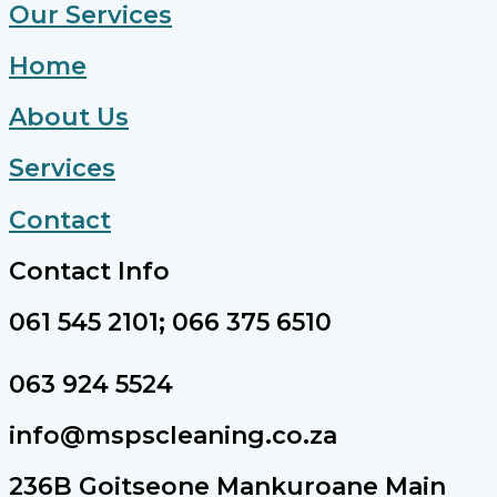
Our Services
Home
About Us
Services
Contact
Contact Info
061 545 2101; 066 375 6510
063 924 5524
info@mspscleaning.co.za
236B Goitseone Mankuroane Main