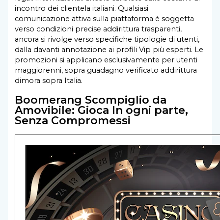
incontro dei clientela italiani. Qualsiasi
comunicazione attiva sulla piattaforma è soggetta
verso condizioni precise addirittura trasparenti,
ancora si rivolge verso specifiche tipologie di utenti,
dalla davanti annotazione ai profili Vip più esperti. Le
promozioni si applicano esclusivamente per utenti
maggiorenni, sopra guadagno verificato addirittura
dimora sopra Italia.
Boomerang Scompiglio da
Amovibile: Gioca In ogni parte,
Senza Compromessi