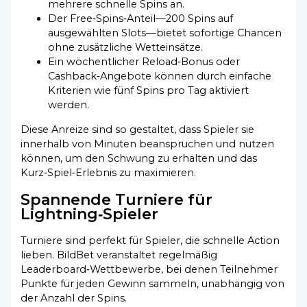
mehrere schnelle Spins an.
Der Free‑Spins‑Anteil—200 Spins auf
ausgewählten Slots—bietet sofortige Chancen
ohne zusätzliche Wetteinsätze.
Ein wöchentlicher Reload‑Bonus oder
Cashback‑Angebote können durch einfache
Kriterien wie fünf Spins pro Tag aktiviert
werden.
Diese Anreize sind so gestaltet, dass Spieler sie
innerhalb von Minuten beanspruchen und nutzen
können, um den Schwung zu erhalten und das
Kurz‑Spiel‑Erlebnis zu maximieren.
Spannende Turniere für
Lightning‑Spieler
Turniere sind perfekt für Spieler, die schnelle Action
lieben. BildBet veranstaltet regelmäßig
Leaderboard‑Wettbewerbe, bei denen Teilnehmer
Punkte für jeden Gewinn sammeln, unabhängig von
der Anzahl der Spins.