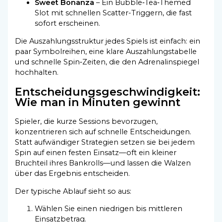
Sweet Bonanza
– Ein Bubble‑Tea‑Themed
Slot mit schnellen Scatter-Triggern, die fast
sofort erscheinen.
Die Auszahlungsstruktur jedes Spiels ist einfach: ein
paar Symbolreihen, eine klare Auszahlungstabelle
und schnelle Spin‑Zeiten, die den Adrenalinspiegel
hochhalten.
Entscheidungsgeschwindigkeit:
Wie man in Minuten gewinnt
Spieler, die kurze Sessions bevorzugen,
konzentrieren sich auf schnelle Entscheidungen.
Statt aufwändiger Strategien setzen sie bei jedem
Spin auf einen festen Einsatz—oft ein kleiner
Bruchteil ihres Bankrolls—und lassen die Walzen
über das Ergebnis entscheiden.
Der typische Ablauf sieht so aus:
Wählen Sie einen niedrigen bis mittleren
Einsatzbetrag.