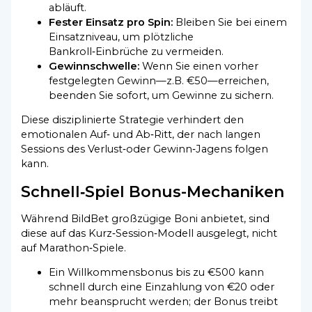
abläuft.
Fester Einsatz pro Spin:
Bleiben Sie bei einem
Einsatzniveau, um plötzliche
Bankroll‑Einbrüche zu vermeiden.
Gewinnschwelle:
Wenn Sie einen vorher
festgelegten Gewinn—z.B. €50—erreichen,
beenden Sie sofort, um Gewinne zu sichern.
Diese disziplinierte Strategie verhindert den
emotionalen Auf‑ und Ab‑Ritt, der nach langen
Sessions des Verlust‑oder Gewinn‑Jagens folgen
kann.
Schnell‑Spiel Bonus-Mechaniken
Während BildBet großzügige Boni anbietet, sind
diese auf das Kurz‑Session‑Modell ausgelegt, nicht
auf Marathon‑Spiele.
Ein Willkommensbonus bis zu €500 kann
schnell durch eine Einzahlung von €20 oder
mehr beansprucht werden; der Bonus treibt