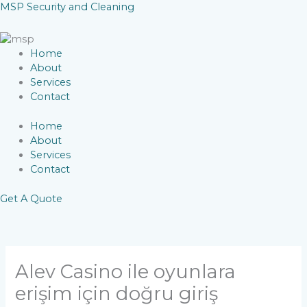
Skip
MSP Security and Cleaning
to
content
Home
About
Services
Contact
Home
About
Services
Contact
Get A Quote
Alev Casino ile oyunlara
erişim için doğru giriş