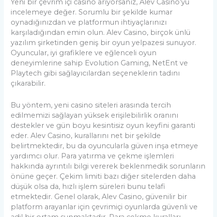
Yeni bir çevrim içi casino arıyorsanız, Alev Casino’yu
incelemeye değer. Sorumlu bir şekilde kumar
oynadığınızdan ve platformun ihtiyaçlarınızı
karşıladığından emin olun. Alev Casino, birçok ünlü
yazılım şirketinden geniş bir oyun yelpazesi sunuyor.
Oyuncular, iyi grafiklere ve eğlenceli oyun
deneyimlerine sahip Evolution Gaming, NetEnt ve
Playtech gibi sağlayıcılardan seçeneklerin tadını
çıkarabilir.
Bu yöntem, yeni casino siteleri arasında tercih
edilmemizi sağlayan yüksek erişilebilirlik oranını
destekler ve gün boyu kesintisiz oyun keyfini garanti
eder. Alev Casino, kurallarını net bir şekilde
belirtmektedir, bu da oyuncularla güven inşa etmeye
yardımcı olur. Para yatırma ve çekme işlemleri
hakkında ayrıntılı bilgi vererek beklenmedik sorunların
önüne geçer. Çekim limiti bazı diğer sitelerden daha
düşük olsa da, hızlı işlem süreleri bunu telafi
etmektedir. Genel olarak, Alev Casino, güvenilir bir
platform arayanlar için çevrimiçi oyunlarda güvenli ve
adil bir ortam sunmaktadır. Para çekme kuralları