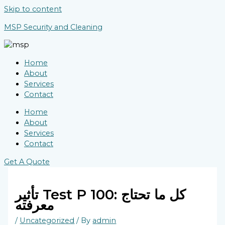
Skip to content
MSP Security and Cleaning
Home
About
Services
Contact
Home
About
Services
Contact
Get A Quote
تأثير Test P 100: كل ما تحتاج
معرفته
/
Uncategorized
/ By
admin