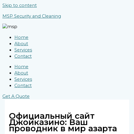
Skip to content
MSP Security and Cleaning
Home
About
Services
Contact
Home
About
Services
Contact
Get A Quote
Официальный сайт
Джойказино: Ваш
проводник в мир азарта