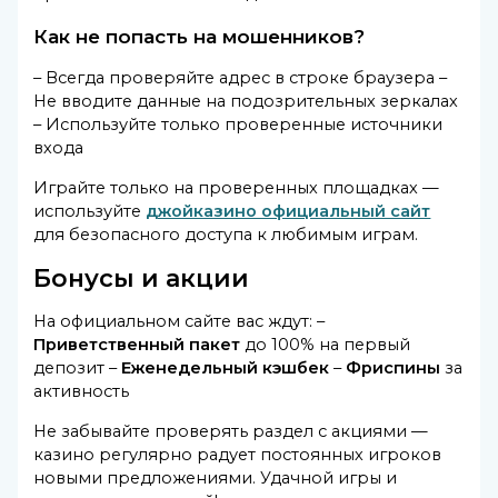
Как не попасть на мошенников?
– Всегда проверяйте адрес в строке браузера –
Не вводите данные на подозрительных зеркалах
– Используйте только проверенные источники
входа
Играйте только на проверенных площадках —
используйте
джойказино официальный сайт
для безопасного доступа к любимым играм.
Бонусы и акции
На официальном сайте вас ждут: –
Приветственный пакет
до 100% на первый
депозит –
Еженедельный кэшбек
–
Фриспины
за
активность
Не забывайте проверять раздел с акциями —
казино регулярно радует постоянных игроков
новыми предложениями. Удачной игры и